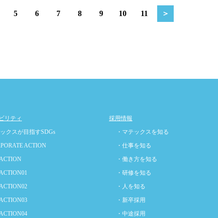
5
6
7
8
9
10
11
＞
ビリティ
採用情報
ックスが目指すSDGs
・マテックスを知る
PORATE ACTION
・仕事を知る
ACTION
・働き方を知る
ACTION01
・研修を知る
ACTION02
・人を知る
ACTION03
・新卒採用
ACTION04
・中途採用