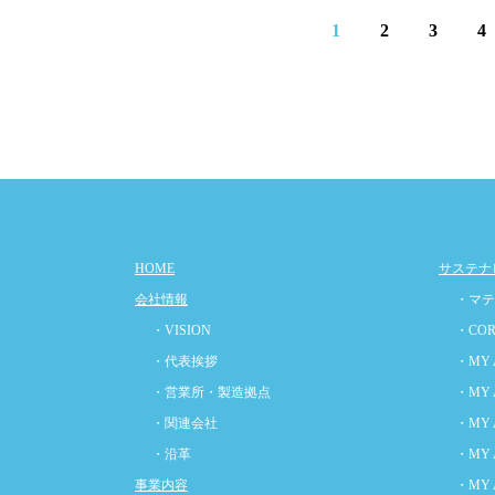
1
2
3
4
HOME
サステナ
会社情報
・マテ
・VISION
・COR
・代表挨拶
・MY 
・営業所・製造拠点
・MY 
・関連会社
・MY 
・沿革
・MY 
事業内容
・MY 