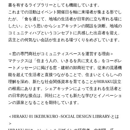
書を有するライブラリーとしても機能しています。
これまでの活動はイベント開催日を軸に来場者が集まる形でし
たが、「食を通じて、地域の生活者が日常的に立ち寄れる場に
したい」という思いからシェアキッチンの開設を決断。地域の
コミュニティハブというコンセプトに共感した出店者を迎え、
店主との何気ない会話が生まれる場づくりをめざしています。
＜窓の専門商社がコミュニティスペースを運営する理由＞
マテックスは「住まう人の、いきるを共に支える」をコーポレ
ートメッセージに掲げる窓・建材の卸商社です。従来の流通機
能を超えて生活者と直接つながることで、住まいとくらしへの
理解を深め、新たな社会関係資本を育てることがHIRAKU設立
の根底にあります。シェアキッチンによって生まれる生活者と
の日常的な接点は、同社にとっても新たな学びとイノベーショ
ンの源泉となることを期待しています。
＜HIRAKU 01 IKEBUKURO -SOCIAL DESIGN LIBRARY-とは
＞