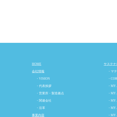
HOME
サステナ
会社情報
・マテ
・VISION
・COR
・代表挨拶
・MY 
・営業所・製造拠点
・MY 
・関連会社
・MY 
・沿革
・MY 
事業内容
・MY 