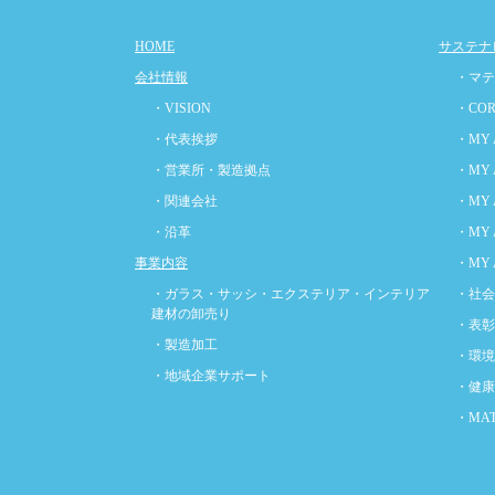
HOME
サステナ
会社情報
・マテ
・VISION
・COR
・代表挨拶
・MY 
・営業所・製造拠点
・MY 
・関連会社
・MY 
・沿革
・MY 
事業内容
・MY 
・ガラス・サッシ・エクステリア・インテリア
・社会
建材の卸売り
・表彰
・製造加工
・環境
・地域企業サポート
・健康
・MAT