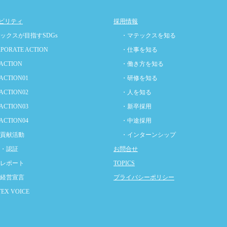
ビリティ
採用情報
ックスが目指すSDGs
・マテックスを知る
PORATE ACTION
・仕事を知る
ACTION
・働き方を知る
ACTION01
・研修を知る
ACTION02
・人を知る
ACTION03
・新卒採用
ACTION04
・中途採用
貢献活動
・インターンシップ
・認証
お問合せ
レポート
TOPICS
経営宣言
プライバシーポリシー
EX VOICE